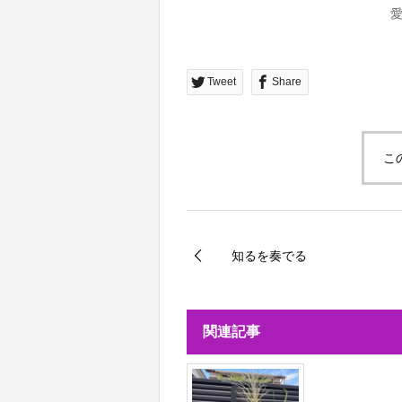
Tweet
Share
こ
知るを奏でる
関連記事