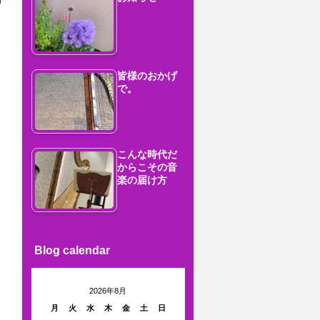
皆様のおかげ
で。
こんな時代だ
からこその音
楽の届け方
Blog calendar
2026年8月
月
火
水
木
金
土
日