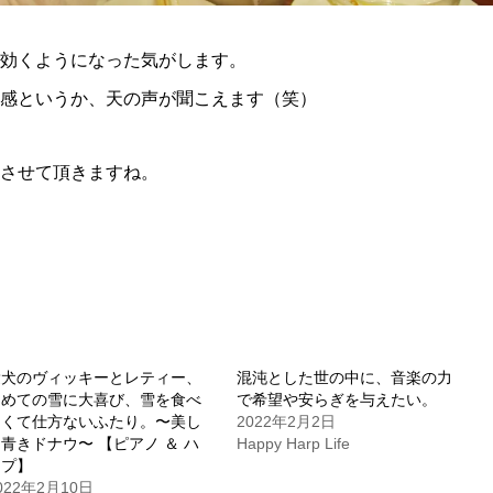
効くようになった気がします。
感というか、天の声が聞こえます（笑）
させて頂きますね。
愛犬のヴィッキーとレティー、
混沌とした世の中に、音楽の力
初めての雪に大喜び、雪を食べ
で希望や安らぎを与えたい。
たくて仕方ないふたり。〜美し
2022年2月2日
青きドナウ〜 【ピアノ ＆ ハ
Happy Harp Life
ープ】
022年2月10日