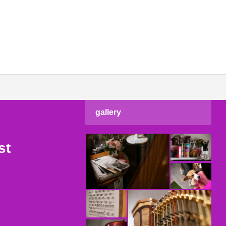
gallery
st