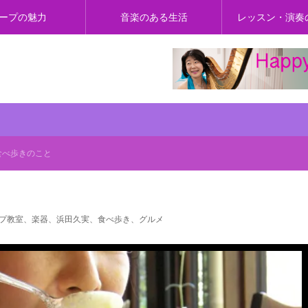
ープの魅力
音楽のある生活
レッスン・演奏
食べ歩きのこと
プ教室、楽器、浜田久実、食べ歩き、グルメ