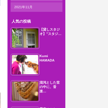
2021年11月
人気の投稿
【貸しスタジ
オ】”スタジ…
Kumi
HAMADA
混沌とした世
の中に、音
楽…