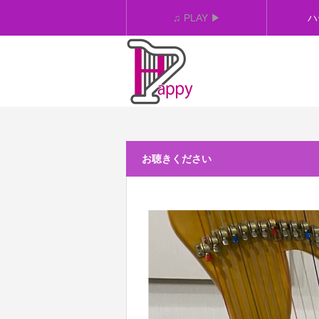
♫ PLAY ▶︎
ハ
お聴きください