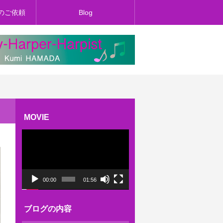
のご依頼
Blog
MOVIE
動
画
プ
レ
ー
ヤ
ー
00:00
01:56
ブログの内容