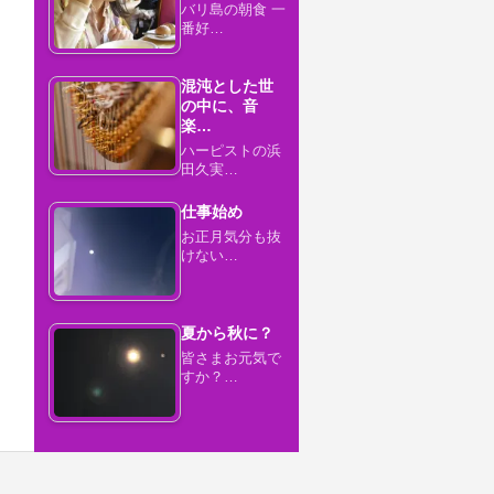
バリ島の朝食 一
番好…
混沌とした世
の中に、音
楽…
ハーピストの浜
田久実…
仕事始め
お正月気分も抜
けない…
夏から秋に？
皆さまお元気で
すか？…